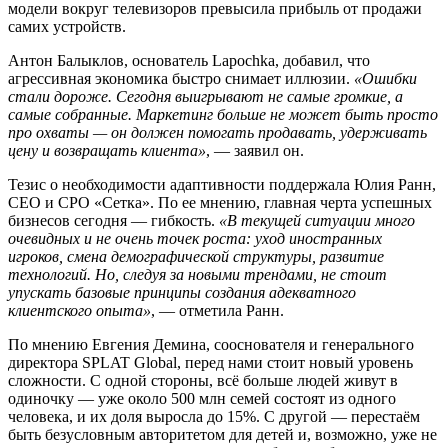
модели вокруг телевизоров превысила прибыль от продажи
самих устройств.
Антон Балыклов, основатель Lapochka, добавил, что
агрессивная экономика быстро снимает иллюзии.
«Ошибки
стали дороже. Сегодня выигрывают не самые громкие, а
самые собранные. Маркетинг больше не может быть просто
про охваты — он должен помогать продавать, удерживать
цену и возвращать клиента»
, — заявил он.
Тезис о необходимости адаптивности поддержала Юлия Ранн,
CEO и CPO «Сетка». По ее мнению, главная черта успешных
бизнесов сегодня — гибкость.
«В текущей ситуации много
очевидных и не очень точек роста: уход иностранных
игроков, смена демографической структуры, развитие
технологий. Но, следуя за новыми трендами, не стоит
упускать базовые принципы создания адекватного
клиентского опыта»
, — отметила Ранн.
По мнению Евгения Демина, сооснователя и генерального
директора SPLAT Global, перед нами стоит новый уровень
сложности. С одной стороны, всё больше людей живут в
одиночку — уже около 500 млн семей состоят из одного
человека, и их доля выросла до 15%. С другой — перестаём
быть безусловным авторитетом для детей и, возможно, уже не