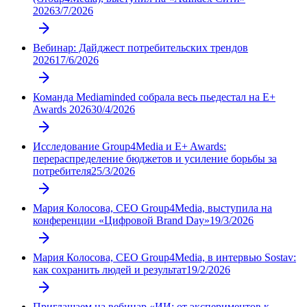
2026
3/7/2026
Вебинар: Дайджест потребительских трендов
2026
17/6/2026
Команда Mediaminded собрала весь пьедестал на E+
Awards 2026
30/4/2026
Исследование Group4Media и E+ Awards:
перераспределение бюджетов и усиление борьбы за
потребителя
25/3/2026
Мария Колосова, СЕО Group4Media, выступила на
конференции «Цифровой Brand Day»
19/3/2026
Мария Колосова, CEO Group4Media, в интервью Sostav:
как сохранить людей и результат
19/2/2026
Приглашаем на вебинар «ИИ: от экспериментов к