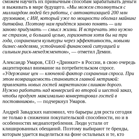
сможем научить их привычным способам зарабатывать деньги
и выживать в мире будущего.
«Мы можем столкнуться с
миллиардом людей без работы, с автоматизацией 200 млн
грузовиков, с ИИ, который уже по мощности обогнал майнинг
биткойна. Поэтому нам придётся заново понять — или
заново придумать — смысл жизни. И встречать это нужно
не страхом, а большой целью, горизонтом хотя бы на три
года, сохранением культуры через эффективность, новыми
бизнес-моделями, устойчивой финансовой ситуацией и
сильным риск-менеджментом»,
— отметил Демин.
Александр Умаров, CEO «Дринкит» в России, в свою очередь
акцентировал внимание на потребительском спросе.
«Удержание цен — ключевой фактор сохранения спроса. При
этом возвращаемость становится главной метрикой:
привлекать новых гостей маркетингом слишком дорого.
Нужно работать над конверсией во второй и шестой заказ,
чтобы продукт максимально конвертировал гостей в
постоянников»
, — подчеркнул Умаров.
Андрей Завадских напомнил, что барьеры для роста сегодня
не только в снижении покупательской способности, но и в
особенностях медиапотребления. Люди устали от
клишированных обещаний. Поэтому выбирают те бренды,
которым удается выделиться на фоне остальных и те, кто