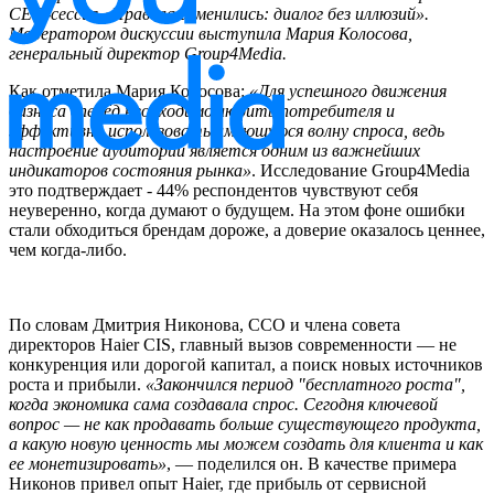
CEO-сессия «Правила изменились: диалог без иллюзий».
Модератором дискуссии выступила Мария Колосова,
генеральный директор Group4Media.
Как отметила Мария Колосова:
«Для успешного движения
бизнеса вперёд необходимо любить потребителя и
эффективно использовать имеющуюся волну спроса, ведь
настроение аудитории является одним из важнейших
индикаторов состояния рынка»
. Исследование Group4Media
это подтверждает - 44% респондентов чувствуют себя
неуверенно, когда думают о будущем. На этом фоне ошибки
стали обходиться брендам дороже, а доверие оказалось ценнее,
чем когда-либо.
По словам Дмитрия Никонова, CCO и члена совета
директоров Haier CIS, главный вызов современности — не
конкуренция или дорогой капитал, а поиск новых источников
роста и прибыли.
«Закончился период "бесплатного роста",
когда экономика сама создавала спрос. Сегодня ключевой
вопрос — не как продавать больше существующего продукта,
а какую новую ценность мы можем создать для клиента и как
ее монетизировать»
, — поделился он. В качестве примера
Никонов привел опыт Haier, где прибыль от сервисной