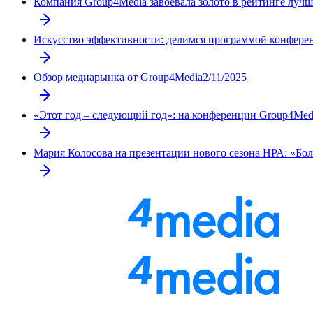
Компания Group4Media завоевалa золото в рейтинге лучш
Искусство эффективности: делимся программой конфере
Обзор медиарынка от Group4Media
2/11/2025
«Этот год – следующий год»: на конференции Group4Med
Мария Колосова на презентации нового сезона НРА: «Бол