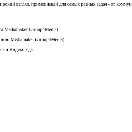
рокий взгляд, применимый для самых разных задач - от комму
та Mediamaker (Group4Media)
анию Mediamaker (Group4Media)
ds и Яндекс Еда