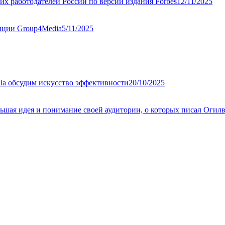
их работодателей России по версии издания Forbes
12/11/2025
нции Group4Media
5/11/2025
ia обсудим искусство эффективности
20/10/2025
ьшая идея и понимание своей аудитории, о которых писал Огилв