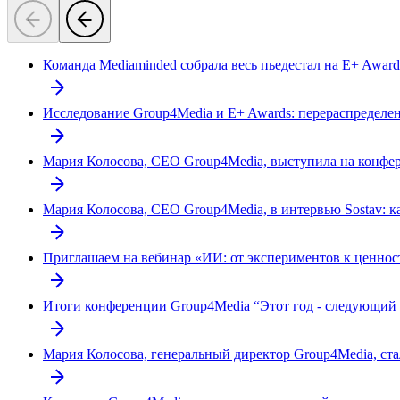
Команда Mediaminded собрала весь пьедестал на E+ Award
Исследование Group4Media и E+ Awards: перераспределен
Мария Колосова, СЕО Group4Media, выступила на конфе
Мария Колосова, CEO Group4Media, в интервью Sostav: ка
Приглашаем на вебинар «ИИ: от экспериментов к ценнос
Итоги конференции Group4Media “Этот год - следующий 
Мария Колосова, генеральный директор Group4Media, с