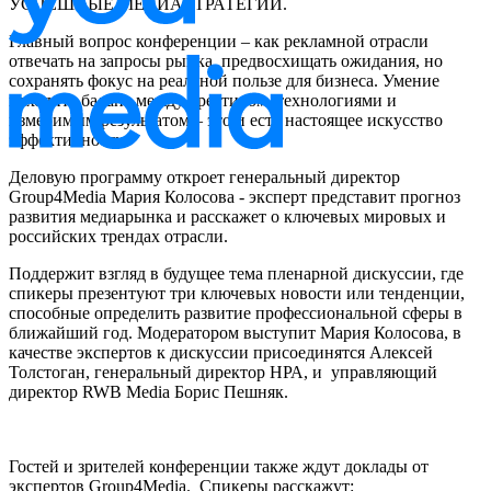
УСПЕШНЫЕ МЕДИАСТРАТЕГИИ.
Главный вопрос конференции – как рекламной отрасли
отвечать на запросы рынка, предвосхищать ожидания, но
сохранять фокус на реальной пользе для бизнеса. Умение
находить баланс между креативом, технологиями и
измеримым результатом – это и есть настоящее искусство
эффективности.
Деловую программу откроет генеральный директор
Group4Media Мария Колосова - эксперт представит прогноз
развития медиарынка и расскажет о ключевых мировых и
российских трендах отрасли.
Поддержит взгляд в будущее тема пленарной дискуссии, где
спикеры презентуют три ключевых новости или тенденции,
способные определить развитие профессиональной сферы в
ближайший год. Модератором выступит Мария Колосова, в
качестве экспертов к дискуссии присоединятся Алексей
Толстоган, генеральный директор НРА, и управляющий
директор RWB Media Борис Пешняк.
Гостей и зрителей конференции также ждут доклады от
экспертов Group4Media. Спикеры расскажут: