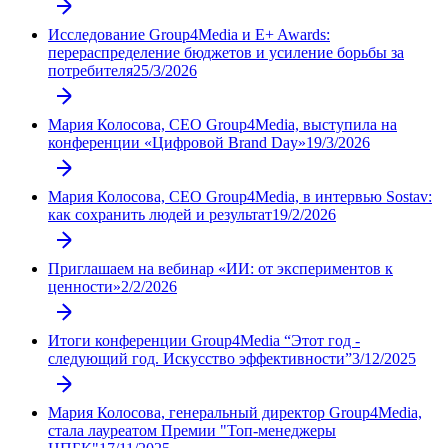
Исследование Group4Media и E+ Awards:
перераспределение бюджетов и усиление борьбы за
потребителя
25/3/2026
Мария Колосова, СЕО Group4Media, выступила на
конференции «Цифровой Brand Day»
19/3/2026
Мария Колосова, CEO Group4Media, в интервью Sostav:
как сохранить людей и результат
19/2/2026
Приглашаем на вебинар «ИИ: от экспериментов к
ценности»
2/2/2026
Итоги конференции Group4Media “Этот год -
следующий год. Искусство эффективности”
3/12/2025
Мария Колосова, генеральный директор Group4Media,
стала лауреатом Премии "Топ-менеджеры