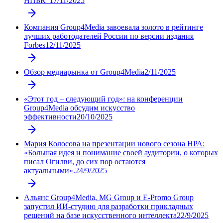
НПБК"
17/11/2025
Компания Group4Media завоевалa золото в рейтинге
лучших работодателей России по версии издания
Forbes
12/11/2025
Обзор медиарынка от Group4Media
2/11/2025
«Этот год – следующий год»: на конференции
Group4Media обсудим искусство
эффективности
20/10/2025
Мария Колосова на презентации нового сезона НРА:
«Большая идея и понимание своей аудитории, о которых
писал Огилви, до сих пор остаются
актуальными».
24/9/2025
Альянс Group4Media, MG Group и E-Promo Group
запустил ИИ-студию для разработки прикладных
решений на базе искусственного интеллекта
22/9/2025